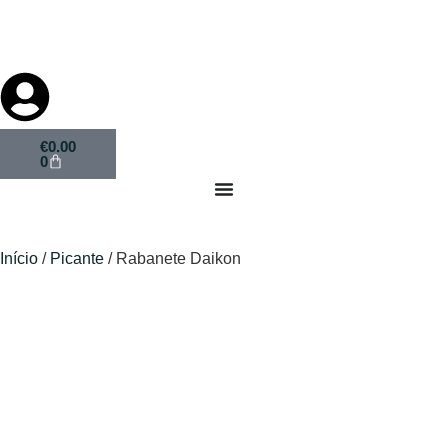
€
0.00
0
Início
/
Picante
/ Rabanete Daikon