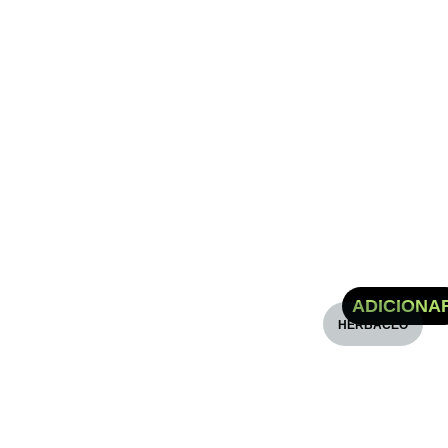
SORREL
€
5.30
ADICIONA
HERBÁCEO