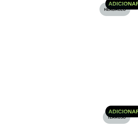
MANJERICÃO ROXO
€
5.30
ADICIONA
HERBÁCEO
SALSA
€
5.30
ADICIONA
TERROSO