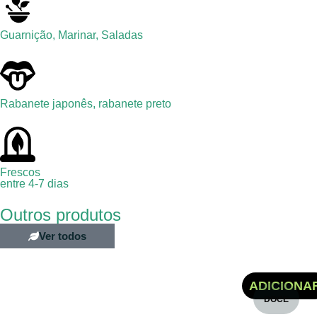
Guarnição
,
Marinar
,
Saladas
Rabanete japonês, rabanete preto
Frescos
entre 4-7 dias
Outros produtos
Ver todos
TAGETES HUACATAY
€
5.30
ADICIONA
DOCE