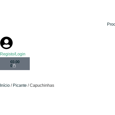
Pro
Registo/Login
€
0.00
0
Início
/
Picante
/ Capuchinhas