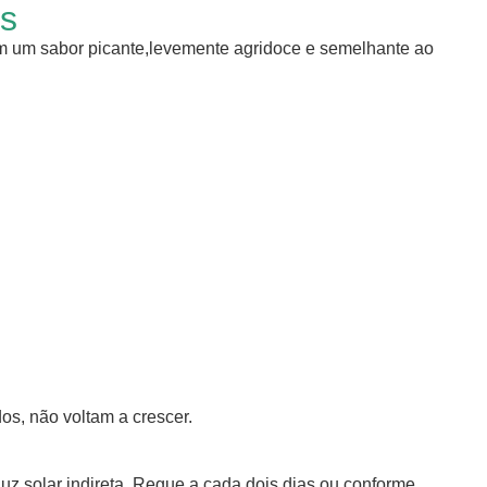
s
m um sabor picante,levemente agridoce e semelhante ao
os, não voltam a crescer.
luz solar indireta. Regue a cada dois dias ou conforme