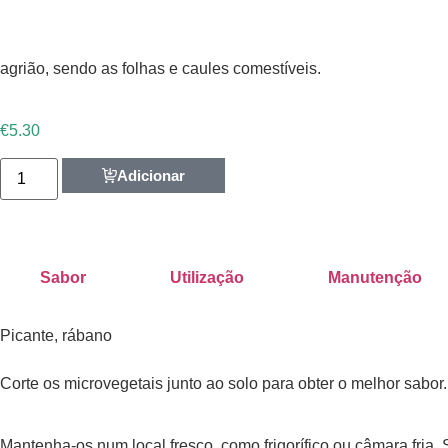
agrião, sendo as folhas e caules comestíveis.
€
5.30
Adicionar
Sabor
Utilização
Manutenção
Picante, rábano
Corte os microvegetais junto ao solo para obter o melhor sabor
Mantenha-os num local fresco, como frigorífico ou câmara fria.