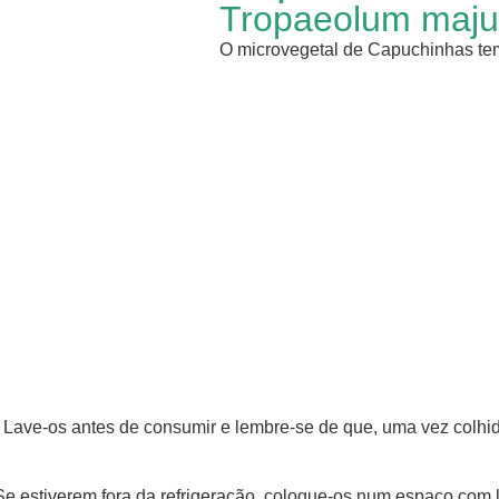
Tropaeolum maju
O microvegetal de Capuchinhas te
. Lave-os antes de consumir e lembre-se de que, uma vez colhid
 Se estiverem fora da refrigeração, coloque-os num espaço com 